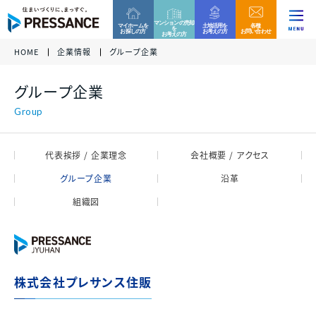
マンションの売却
マイホームを
土地活用を
各種
を
お探しの方
お考えの方
お問い合わせ
お考えの方
HOME
企業情報
グループ企業
企業情報
ファミリー分譲マンション
収益用区分マンション
お客様相談窓口
グループ企業
当社グループでは、これからもコンプライアンスを重
各種資料請求、ご来場、ご購入に関するお問い合わ
各種資料請求、ご購入、資産運用に関するお問い合
ニュース
代表挨拶 /
視した営業活動を実践して参ります。
グループ
企業
せ・ご質問などはお気軽にご連絡ください。
わせ・ご質問などはお気軽にご連絡ください。
経営理念
万一、問題のある勧誘行為を確認された際は、お客
様相談窓口へのご連絡をお願い致します。
代表挨拶 / 企業理念
会社概要 / アクセス
プレサンスロジェ
プレサンスNEXT
事業内容
0120-99-4470
会社概要 /
グループ企業
沿革
アクセス
受付時間 / 9:30 - 18:30
当社休日除く
組織図
サステナビリティ
ファミリー
マンション
戸建て
住宅
新築一戸建て
その他区分マンション
ご相談フォーム
沿革
決算情報
各種資料請求、ご来場、ご購入に関するお問い合わ
各種資料請求、ご購入、資産運用に関するお問い合
組織図
せ・ご質問などはお気軽にご連絡ください。
わせ・ご質問などはお気軽にご連絡ください。
収益用
マンション
株式会社プレサンス住販
各種資料請求
採用情報
プレサンスホームデザイン
プレサンスアージュ
決算情報