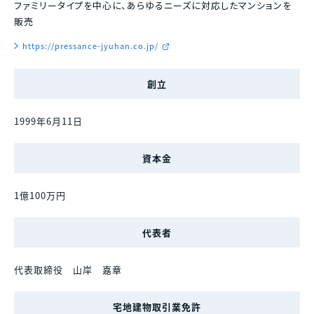
ファミリータイプを中心に、あらゆるニーズに対応したマンションを
各種資料請求、購入、資産運用に関するお問い合わ
中古マンション
せ・ご質問などはお気軽にご連絡ください。
販売
スポンサーシップ
採用情報
マンスリー
財務諸表
決算短信
https://pressance-jyuhan.co.jp/
資料請求
マンション
決算ハイライト
説明会資料等
創立
賃貸
電子公告
株主総会 招集通知等
各種お問い合わせ
1999年6月11日
その他事業
免責事項
その他開示資料一覧
0120-86-1650
資本金
分譲実績
受付時間 / 9:30 - 18:30
当社休日除く
賃貸管理
1億100万円
お問い合わせフォーム
中途採用比率
※2026年3月末時点
2023年
53.8％
代表者
2024年
40.8％
2025年
22.1％
代表取締役 山岸 嘉章
宅地建物取引業免許